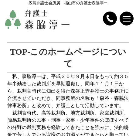
広島弁護士会所属 福山市の弁護士森脇淳一
TOP-このホームページについ
て
私、森脇淳一は、平成３０年９月末日をもって約３５
年半勤務した裁判所を早期退職し、同年１１月１日か
ら、裁判官時代に知己を得た森谷正秀弁護士の事務所に
合流させていただき、同事務所の名称も「森谷・森脇法
律事務所」と改めて、弁護士として活動しています。
裁判官時代、高等裁判所、地方裁判所、家庭裁判所、
簡易裁判所の民事・刑事・家事・少年事件のほぼすべて
の分野の裁判実務を経験してきたことを強みに、法的紛
争で苦しんでいる皆様のお力添えができたらと願ってい