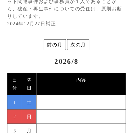
ット関連事件および事務員が１人であることか
ら、破産・再生事件についての受任は、原則お断
りしています。
2024年12月27日補正
前の月
次の月
2026/8
日
曜
内容
付
日
1
土
2
日
3
月