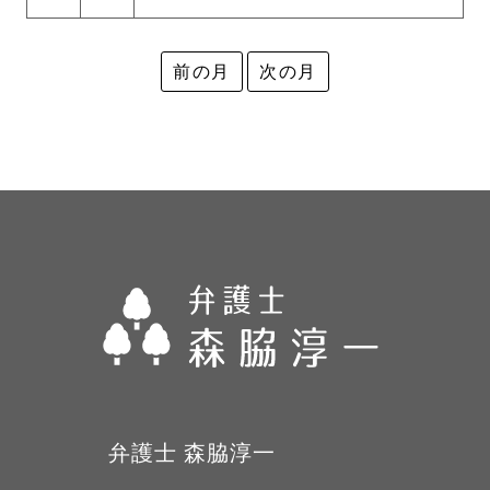
前の月
次の月
弁護士 森脇淳一