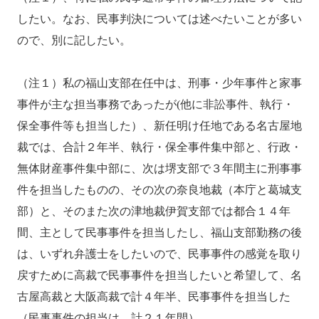
したい。なお、民事判決については述べたいことが多い
ので、別に記したい。
（注１）私の福山支部在任中は、刑事・少年事件と家事
事件が主な担当事務であったが(他に非訟事件、執行・
保全事件等も担当した）、新任明け任地である名古屋地
裁では、合計２年半、執行・保全事件集中部と、行政・
無体財産事件集中部に、次は堺支部で３年間主に刑事事
件を担当したものの、その次の奈良地裁（本庁と葛城支
部）と、そのまた次の津地裁伊賀支部では都合１４年
間、主として民事事件を担当したし、福山支部勤務の後
は、いずれ弁護士をしたいので、民事事件の感覚を取り
戻すために高裁で民事事件を担当したいと希望して、名
古屋高裁と大阪高裁で計４年半、民事事件を担当した
（民事事件の担当は、計２１年間）。