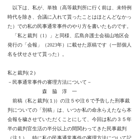
以下は、私が、単独（高等裁判所に行く前は、未特例
時代を除き、合議に入れて貰ったことはほとんどなかっ
た）での私の民事通常事件のやり方を書いたものです。
「私と裁判（1）」と同様、広島弁護士会福山地区会
発行の「会報」（2023年）に載せた原稿です（一部個人
名を伏せさせて貰った）。
私と裁判(２)
－民事通常事件の審理方法について－
森 脇 淳 一
前稿（私と裁判(１)）の注５や注６で予告した刑事裁
判についての「別稿」は、いつか私の命永らえたなら本
会報を穢させていただくことにして、今回は私の３５年
半の裁判官生活の半分以上の間関わってきた民事裁判
（注１）、特に私の民事通常事件の審理方法について記