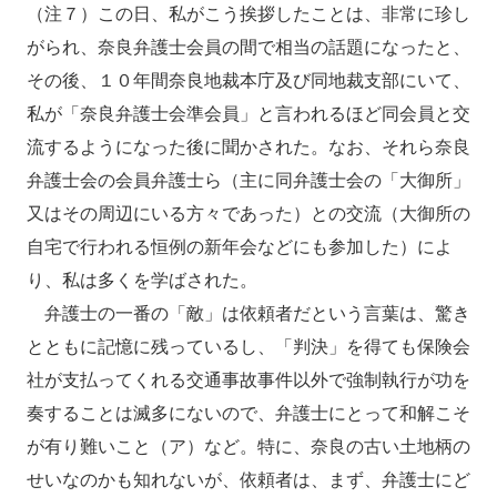
（注７）この日、私がこう挨拶したことは、非常に珍し
がられ、奈良弁護士会員の間で相当の話題になったと、
その後、１０年間奈良地裁本庁及び同地裁支部にいて、
私が「奈良弁護士会準会員」と言われるほど同会員と交
流するようになった後に聞かされた。なお、それら奈良
弁護士会の会員弁護士ら（主に同弁護士会の「大御所」
又はその周辺にいる方々であった）との交流（大御所の
自宅で行われる恒例の新年会などにも参加した）によ
り、私は多くを学ばされた。
弁護士の一番の「敵」は依頼者だという言葉は、驚き
とともに記憶に残っているし、「判決」を得ても保険会
社が支払ってくれる交通事故事件以外で強制執行が功を
奏することは滅多にないので、弁護士にとって和解こそ
が有り難いこと（ア）など。特に、奈良の古い土地柄の
せいなのかも知れないが、依頼者は、まず、弁護士にど