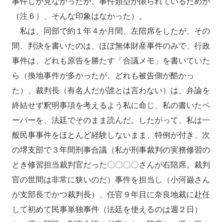
事件しか見なかったが、事件類型が限られているためか
（注６）、そんな印象はなかった）。
私は、同部で約１年４か月間、左陪席をしたが、その
間、判決を書いたのは、ほぼ無体財産事件のみで、行政
事件は、どれも原告を勝たす「合議メモ」を書いていた
ら（換地事件が多かったが、どれも被告側が酷かっ
た）、裁判長（有名人だが誰とは言わない）は、弁論を
終結せず釈明事項を考えるよう私に命じ、私の書いたペ
ーパーを、法廷でそのまま読んだ。したがって、私は一
般民事事件をほとんど経験しないまま、特例が付き、次
の堺支部で３年間刑事合議（私が刑事裁判の実務修習の
とき修習担当裁判官だった〇〇〇〇さんが右陪席。裁判
官の世間は非常に狭いのだ）事件を担当し（小河巌さん
が支部長でかつ裁判長）、任官９年目に奈良地裁に赴任
して初めて民事単独事件（法廷を使えるのは週２日）