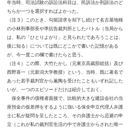
年当時、司法試験の訴訟法科目は、民訴法か刑訴法のど
ちらか一つを選択すればよかった。
（注３）このとき、勾留請求を却下し続けて名古屋地検
の小林刑事部長や準抗告裁判所としたバトル（当局から
は、私の「ひとりよがり」と見られたであろうことは、
後に知る）については既にどこかで書いた記憶がある
が、今一度この欄で書けたらと思う。
（注４）この際、大竹たかし（元東京高裁部総括）及び
西野喜一（元新潟大学教授）という、当時、既に著名で
あった若手裁判官から薫陶を受けたこともいずれ記した
いが、一つのエピソードだけは紹介しておく。
保全事件の債権者面接で、比較的大きな建設会社の当
座預金の仮差押をするように強いる保全申立代理人弁護
士に私が疑問を呈したところ、その弁護士から忌避の申
立（これが私の裁判官生活の中で弁護士からされた唯一